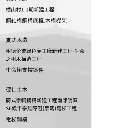
樸山村1-1期新建工程
鋼結構鋼構底框.木構棚架
實式木造
樹德企業綠色夢工廠新建工程-生命
之樹木構造工程
生命樹支撐鐵件
德仁土木
簡式宗祠鋼構新建工程南部院區
S6候車亭無障礙(景觀)電梯工程
電梯鋼構