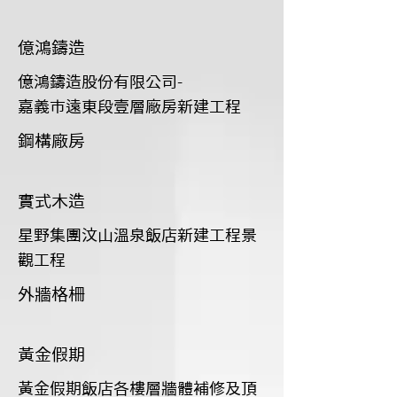
億鴻鑄造
億鴻鑄造股份有限公司-
嘉義巿遠東段壹層廠房新建工程
鋼構廠房
實式木造
星野集團汶山溫泉飯店新建工程景
觀工程
外牆格柵
黃金假期
黃金假期飯店各樓層牆體補修及頂