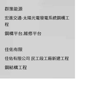
群策能源
宏進交通-太陽光電發電系統鋼構工
程
鋼構平台.維修平台
佳佑有限
佳佑有限公司 民工段工廠新建工程
鋼結構工程
實式木造
中部國際機場既有航廈整體改善工
程