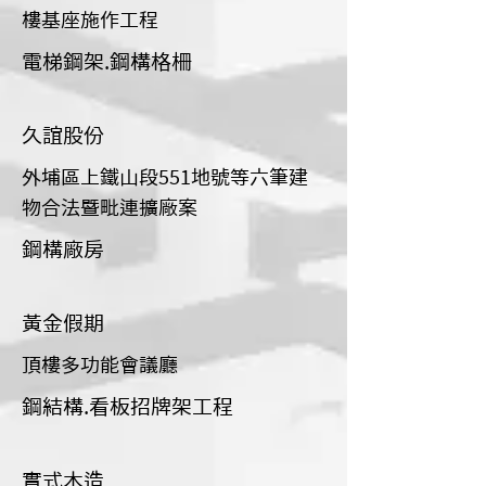
樓基座施作工程
電梯鋼架.鋼構格柵
久誼股份
外埔區上鐵山段551地號等六筆建
物合法暨毗連擴廠案
鋼構廠房
黃金假期
頂樓多功能會議廳
鋼結構.看板招牌架工程
實式木造