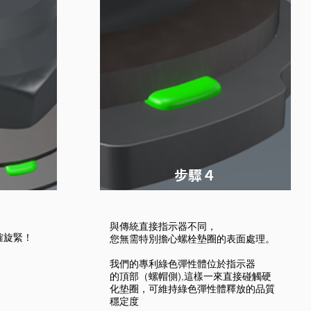
​步驟４
與傳統直接指示器不同，
確旋緊！
您無需特別擔心螺栓墊圈的表面處理。
我們的專利綠色彈性體位於指示器
的頂部（螺帽側),這樣一來直接碰觸硬
化垫圈，可維持綠色彈性體釋放的品質
穩定度