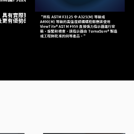
，具有實際第
"所有 ASTM F3125 中 A325(M) 等級或
及更有優勢的
A490(M) 等級的高強度結構螺栓都應該使用
ViewTite® ASTM F959 直接張力指示器進行安
裝、旋緊和檢查，該指示器由 TurnaSure® 製造
或工程師批准的同等產品。"