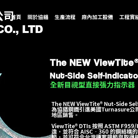
公司
首頁
關於協錩
生產流程
廠內加工設備
工程實
O., LTD
The NEW ViewTite
Nut-Side Self-Indicato
全新目視型直接張力指示器
The NEW ViewTite® Nut-Side Self
為協錩鋼鐵引進美國Turnasure
地區銷售。
ViewTite® DTIs 按照 ASTM F959
造，並符合 AISC‐360 的鋼結
範，並可符合台灣標案規範與取得