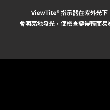
ViewTite® 指示器
在紫外光下
會明亮地發光，使檢查變得輕而易