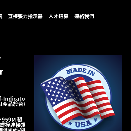
績
直接張力指示器
人才招募
連絡我們
®
r
-Indicator​
公司產品於台灣
/F959M 製
構的螺栓連接規
相關國內檢驗