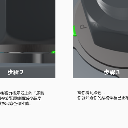
​步驟２
​步驟３
當你看到綠色...
te直接張力指示器上的「馬蹄
你就知道你的結構螺栓已正
因被旋緊壓縮而減少高度
釋放出綠色彈性體。