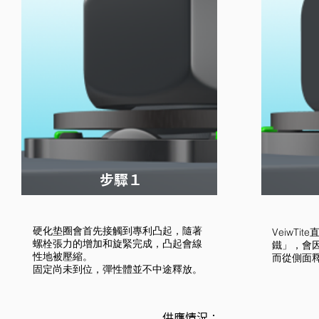
​步驟１
硬化垫圈會首先接觸到專利凸起，隨著
VeiwTi
螺栓張力的增加和旋緊完成，凸起會線
鐵」，會
性地被壓縮。
而從側面
固定尚未到位，彈性體並不中途釋放。
供應情況：